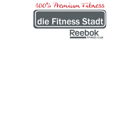
ntar abzugeben.
ning
Firmenfitness
Seniorenfitness
Kinesis Station
Funktio
takt
AGB
Hausordnung
Cookie-Richtlinie (EU)